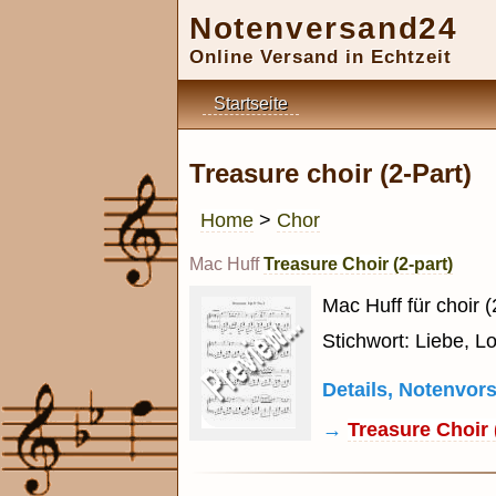
Notenversand24
Online Versand in Echtzeit
Startseite
Treasure choir (2-Part)
Home
>
Chor
Mac Huff
Treasure Choir (2-part)
Mac Huff für choir (
Stichwort: Liebe, L
Details, Notenvo
→
Treasure Choir 