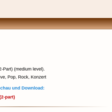
2-Part) (medium level).
ove, Pop, Rock, Konzert
rschau und Download:
(2-part)