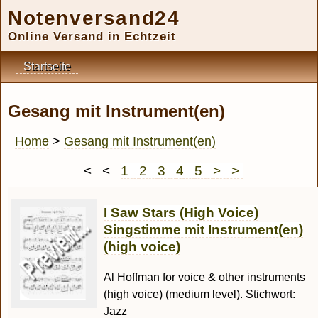
Notenversand24
Online Versand in Echtzeit
Startseite
Gesang mit Instrument(en)
Home
>
Gesang mit Instrument(en)
< <
1
2
3
4
5
> >
I Saw Stars (High Voice)
Singstimme mit Instrument(en)
(high voice)
Al Hoffman for voice & other instruments
(high voice) (medium level). Stichwort:
Jazz