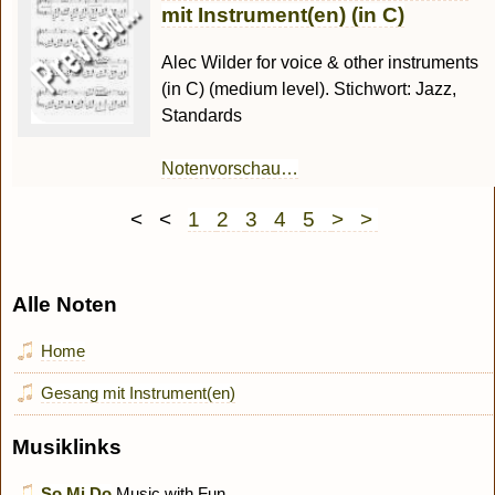
mit Instrument(en) (in C)
Alec Wilder for voice & other instruments
(in C) (medium level). Stichwort: Jazz,
Standards
Notenvorschau…
< <
1
2
3
4
5
> >
Alle Noten
Home
Gesang mit Instrument(en)
Musiklinks
So Mi Do
Music with Fun