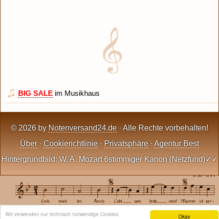
BIG SALE
im Musikhaus
© 2026 by
Notenversand24.de
· Alle Rechte vorbehalten!
Über
·
Cookierichtlinie
·
Privatsphäre
·
Agentur Best
Hintergrundbild: W. A. Mozart 6stimmiger Kanon (Netzfund)✓✓
Wir verwenden nur technisch notwendige Cookies.
Okay