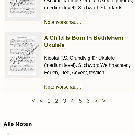
Oscar II Hammerstein für Ukulele (chords)
(medium level). Stichwort: Standards
Notenvorschau…
A Child Is Born In Bethlehem
Ukulele
Nicolai F.S. Grundtvig für Ukulele
(medium level). Stichwort: Weihnachten,
Ferien, Lied, Advent, festlich
Notenvorschau…
< <
1
2
3
4
5
6
> >
Alle Noten