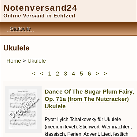
Notenversand24
Online Versand in Echtzeit
Startseite
Ukulele
Home
>
Ukulele
< <
1
2
3
4
5
6
> >
Dance Of The Sugar Plum Fairy,
Op. 71a (from The Nutcracker)
Ukulele
Pyotr Ilyich Tchaikovsky für Ukulele
(medium level). Stichwort: Weihnachten,
klassisch, Ferien, Advent, Lied, festlich