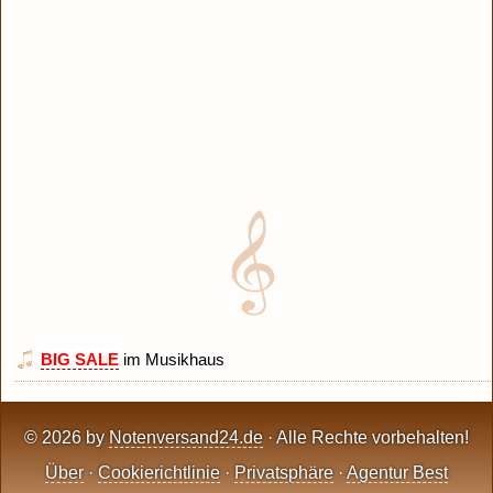
BIG SALE
im Musikhaus
© 2026 by
Notenversand24.de
· Alle Rechte vorbehalten!
Über
·
Cookierichtlinie
·
Privatsphäre
·
Agentur Best