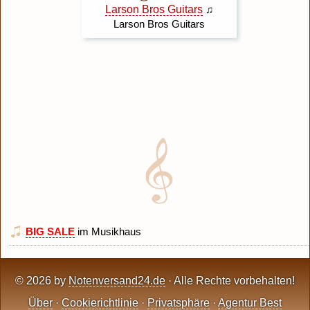
BIG SALE
im Musikhaus
© 2026 by
Notenversand24.de
· Alle Rechte vorbehalten!
Über
·
Cookierichtlinie
·
Privatsphäre
·
Agentur Best