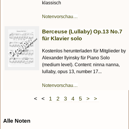
klassisch
Notenvorschau…
Berceuse (Lullaby) Op.13 No.7
für Klavier solo
Kostenlos herunterladen für Mitglieder by
Alexander Ilyinsky für Piano Solo
(medium level). Content: ninna nanna,
lullaby, opus 13, number 17...
Notenvorschau…
< <
1
2
3
4
5
> >
Alle Noten