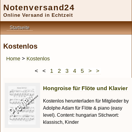
Notenversand24
Online Versand in Echtzeit
Startseite
Kostenlos
Home
>
Kostenlos
< <
1
2
3
4
5
> >
Hongroise für Flöte und Klavier
Kostenlos herunterladen für Mitglieder by
Adolphe Adam für Flöte & piano (easy
level). Content: hungarian Stichwort:
klassisch, Kinder